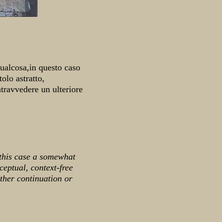
ualcosa,in questo caso
olo astratto,
intravvedere un ulteriore
 this case a somewhat
ceptual, context-free
rther continuation or