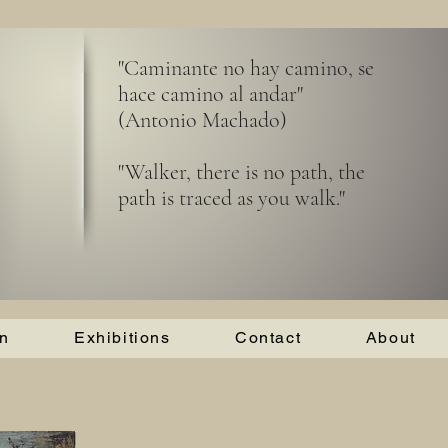
"Caminante no hay camino, se
hace camino al andar"
(Antonio Machado)
"Walker, there is no path, the
path is traced as you walk."
on
Exhibitions
Contact
About