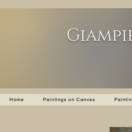
Giampi
Home
Paintings on Canvas
Painti