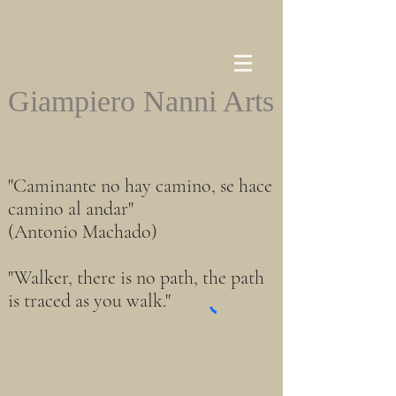
Giampiero Nanni Arts
"Caminante no hay camino, se hace
camino al andar"
(Antonio Machado)
"Walker, there is no path, the path
is traced as you walk."